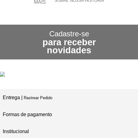
SOBRE NOSSA HISTÓRIA
CONHEÇA NOSSA
POLÍTICA DE FRETE GRÁTIS
Cadastre-se
para receber
3X SEM JUROS
novidades
NO CARTÃO DE CRÉDITO
5% DE DESCONTO
NO PIX E BOLETO
Entrega |
Rastrear Pedido
Formas de pagamento
Institucional