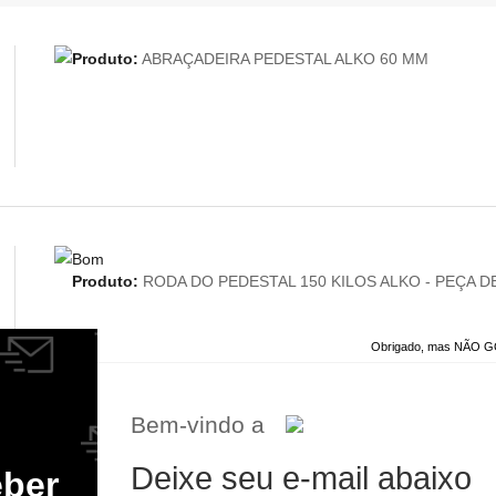
Produto:
ABRAÇADEIRA PEDESTAL ALKO 60 MM
Bom
Produto:
RODA DO PEDESTAL 150 KILOS ALKO - PEÇA 
Obrigado, mas NÃO
Bem-vindo a
O produto atendeu ao meu proposito.
Deixe seu e-mail abaixo
eber
O produto é de otima qualidade.