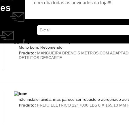
Produto:
ACOPLADOR EMENDA DE MANGUEIRA DE DESC
e receba todas as novidades da loja!!!
des
Mangueira excelente. Preço muito bom também
Muito bom. Recomendo
Produto:
MANGUEIRA DRENO 5 METROS COM ADAPTAD
DETRITOS DESCARTE
bom
não instalei ainda, mas parece ser robusto e apropriado ao 
Produto:
FREIO ELÉTRICO 12" 7000 LBS 8 X 165,10 MM 