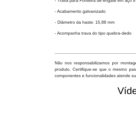
- Trava para Ponteira de engate em aço tr
- Acabamento galvanizado
- Diâmetro da haste: 15,88 mm
- Acompanha trava do tipo quebra-dedo
Não nos responsabilizamos por montagen
produto. Certifique-se que o mesmo pass
componentes e funcionalidades atende su
Víde