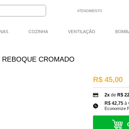
ATENDIMENTO
(48) 3658-3032
NAS
COZINHA
VENTILAÇÃO
BOMB
(48) 3658-3032
vendas@meutrailer.com.br
8:00 - 12:00 13:30 - 18:00
DE REBOQUE CROMADO
R$ 45,00
2x
de
R$ 22
R$ 42,75
à 
Economize R