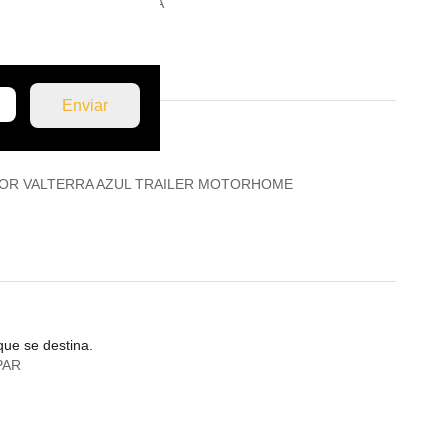
ARTE 3" BULK X ROSCA
OR VALTERRA AZUL TRAILER MOTORHOME
que se destina.
PAR