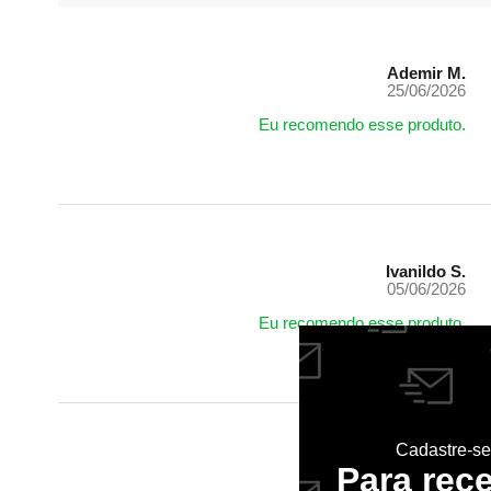
Ademir M.
25/06/2026
Eu recomendo esse produto.
Ivanildo S.
05/06/2026
Eu recomendo esse produto.
Cadastre-se
Para rec
Henrique X.
25/03/2026