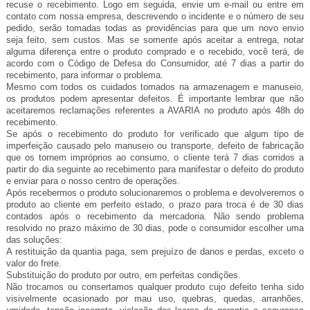
recuse o recebimento. Logo em seguida, envie um e-mail ou entre em
contato com nossa empresa, descrevendo o incidente e o número de seu
pedido, serão tomadas todas as providências para que um novo envio
seja feito, sem custos. Mas se somente após aceitar a entrega, notar
alguma diferença entre o produto comprado e o recebido, você terá, de
acordo com o Código de Defesa do Consumidor, até 7 dias a partir do
recebimento, para informar o problema.
Mesmo com todos os cuidados tomados na armazenagem e manuseio,
os produtos podem apresentar defeitos. É importante lembrar que não
aceitaremos reclamações referentes a AVARIA no produto após 48h do
recebimento.
Se após o recebimento do produto for verificado que algum tipo de
imperfeição causado pelo manuseio ou transporte, defeito de fabricação
que os tornem impróprios ao consumo, o cliente terá 7 dias corridos a
partir do dia seguinte ao recebimento para manifestar o defeito do produto
e enviar para o nosso centro de operações.
Após recebermos o produto solucionaremos o problema e devolveremos o
produto ao cliente em perfeito estado, o prazo para troca é de 30 dias
contados após o recebimento da mercadoria. Não sendo problema
resolvido no prazo máximo de 30 dias, pode o consumidor escolher uma
das soluções:
A restituição da quantia paga, sem prejuízo de danos e perdas, exceto o
valor do frete.
Substituição do produto por outro, em perfeitas condições.
Não trocamos ou consertamos qualquer produto cujo defeito tenha sido
visivelmente ocasionado por mau uso, quebras, quedas, arranhões,