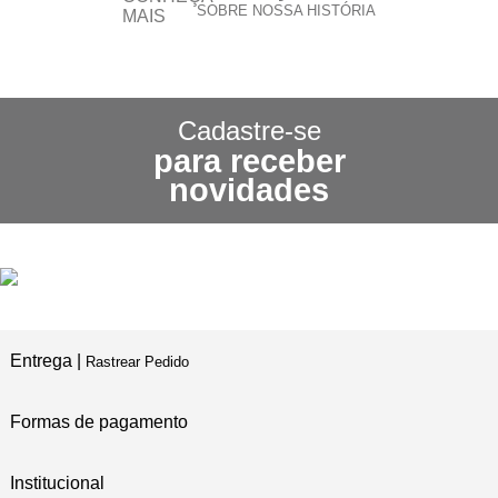
SOBRE NOSSA HISTÓRIA
CONHEÇA NOSSA
POLÍTICA DE FRETE GRÁTIS
Cadastre-se
para receber
3X SEM JUROS
novidades
NO CARTÃO DE CRÉDITO
5% DE DESCONTO
NO PIX E BOLETO
Entrega |
Rastrear Pedido
Formas de pagamento
Institucional