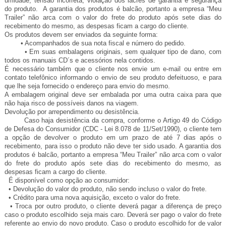
umidade, tensão incorreta, violação dos lacres de garantia e segurança
do produto. A garantia dos produtos é balcão, portanto a empresa “Meu
Trailer” não arca com o valor do frete do produto após sete dias do
recebimento do mesmo, as despesas ficam a cargo do cliente.
Os produtos devem ser enviados da seguinte forma:
• Acompanhados de sua nota fiscal e número do pedido.
• Em suas embalagens originais, sem qualquer tipo de dano, com
todos os manuais CD´s e acessórios nela contidos.
É necessário também que o cliente nos envie um e-mail ou entre em
contato telefônico informando o envio de seu produto defeituoso, e para
que lhe seja fornecido o endereço para envio do mesmo.
A embalagem original deve ser embalada por uma outra caixa para que
não haja risco de possíveis danos na viagem.
Devolução por arrependimento ou desistência.
Caso haja desistência da compra, conforme o Artigo 49 do Código
de Defesa do Consumidor (CDC - Lei 8.078 de 11/Set/1990), o cliente tem
a opção de devolver o produto em um prazo de até 7 dias após o
recebimento, para isso o produto não deve ter sido usado. A garantia dos
produtos é balcão, portanto a empresa “Meu Trailer” não arca com o valor
do frete do produto após sete dias do recebimento do mesmo, as
despesas ficam a cargo do cliente.
É disponível como opção ao consumidor:
• Devolução do valor do produto, não sendo incluso o valor do frete.
• Crédito para uma nova aquisição, exceto o valor do frete.
• Troca por outro produto, o cliente deverá pagar a diferença de preço
caso o produto escolhido seja mais caro. Deverá ser pago o valor do frete
referente ao envio do novo produto. Caso o produto escolhido for de valor