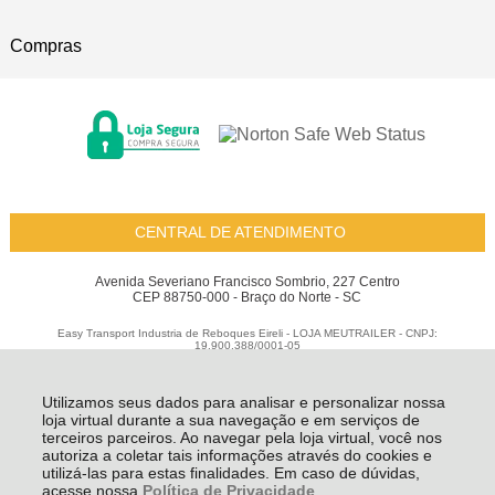
Compras
CENTRAL DE ATENDIMENTO
Avenida Severiano Francisco Sombrio, 227 Centro
CEP 88750-000 - Braço do Norte - SC
Easy Transport Industria de Reboques Eireli - LOJA MEUTRAILER - CNPJ:
19.900.388/0001-05
Todos os direitos reservados
-
Meu Trailer
-
2026
Utilizamos seus dados para analisar e personalizar nossa
loja virtual durante a sua navegação e em serviços de
terceiros parceiros. Ao navegar pela loja virtual, você nos
autoriza a coletar tais informações através do cookies e
utilizá-las para estas finalidades. Em caso de dúvidas,
acesse nossa
Política de Privacidade