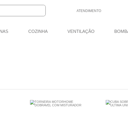
ATENDIMENTO
(48) 3658-3032
NAS
COZINHA
VENTILAÇÃO
BOMB
(48) 3658-3032
vendas@meutrailer.com.br
8:00 - 12:00 13:30 - 18:00