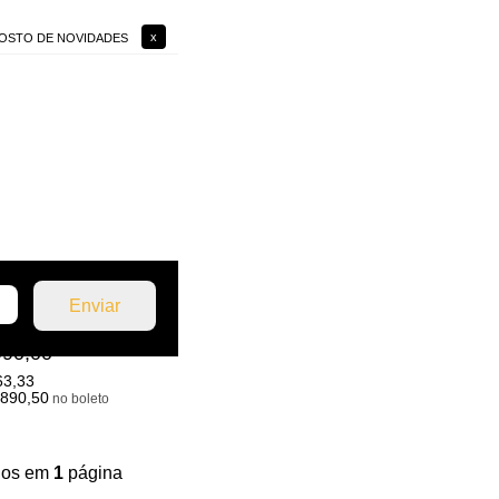
 GOSTO DE NOVIDADES
 EXAUSTOR DE AR
 MODELO A
990,00
63,33
.890,50
no boleto
ídos em
1
página