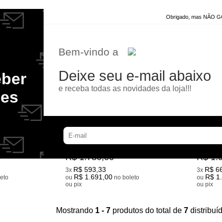
Obrigado, mas NÃO
Bem-vindo a
Deixe seu e-mail abaixo
eber
e receba todas as novidades da loja!!!
des
 DE AR
DEPURADOR E EXAUSTOR DE AR
DEPURADOR E
MEU TRAILER MODELO B
MEU TRAILER
R$ 1.780,00
R$ 1.
R$ 593,33
R$ 6
3x
3x
R$ 1.691,00
R$ 1
ou
no boleto
ou
ou pix
ou pix
Mostrando
1 - 7
produtos do total de
7
distribu