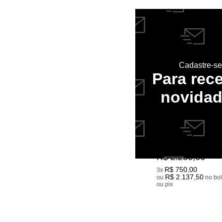
Cadastre-se
Para rec
novida
DEPURADOR E EXAUSTOR
MEU TRAILER MODEL C
R$ 2.250,00
R$ 750,00
3x
R$ 2.137,50
ou
no boleto
ou pix