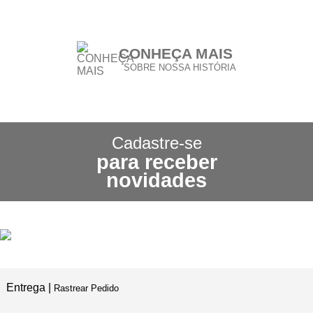
CONHEÇA MAIS
SOBRE NOSSA HISTÓRIA
CONHEÇA NOSSA
POLÍTICA DE FRETE GRÁTIS
Cadastre-se
para receber
3X SEM JUROS
novidades
NO CARTÃO DE CRÉDITO
5% DE DESCONTO
NO PIX E BOLETO
Entrega |
Rastrear Pedido