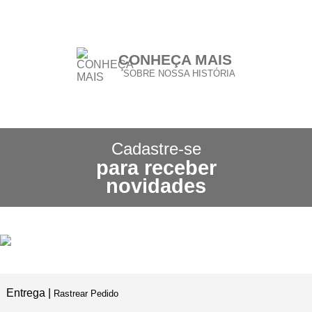
CONHEÇA MAIS
SOBRE NOSSA HISTÓRIA
CONHEÇA NOSSA
POLÍTICA DE FRETE GRÁTIS
Cadastre-se
para receber
3X SEM JUROS
novidades
NO CARTÃO DE CRÉDITO
5% DE DESCONTO
NO PIX E BOLETO
Entrega |
Rastrear Pedido