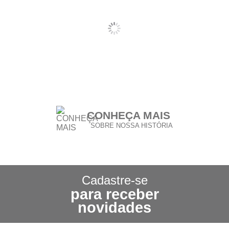
CONHEÇA MAIS
SOBRE NOSSA HISTÓRIA
CONHEÇA NOSSA
POLÍTICA DE FRETE GRÁTIS
Cadastre-se
para receber
3X SEM JUROS
novidades
NO CARTÃO DE CRÉDITO