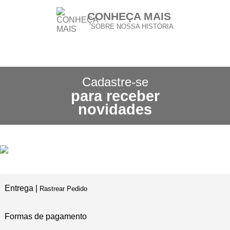
CONHEÇA MAIS
SOBRE NOSSA HISTÓRIA
CONHEÇA NOSSA
POLÍTICA DE FRETE GRÁTIS
Cadastre-se
para receber
3X SEM JUROS
novidades
NO CARTÃO DE CRÉDITO
5% DE DESCONTO
NO PIX E BOLETO
Entrega |
Rastrear Pedido
Formas de pagamento