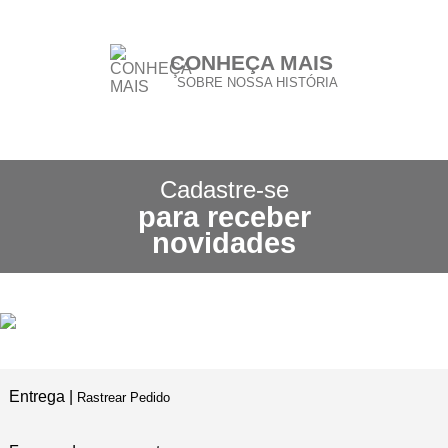
CONHEÇA MAIS
SOBRE NOSSA HISTÓRIA
CONHEÇA NOSSA
POLÍTICA DE FRETE GRÁTIS
Cadastre-se
para receber
3X SEM JUROS
novidades
NO CARTÃO DE CRÉDITO
5% DE DESCONTO
NO PIX E BOLETO
Entrega |
Rastrear Pedido