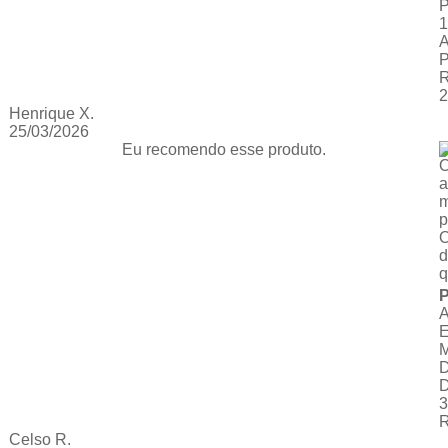
1
A
Henrique X.
25/03/2026
Eu recomendo esse produto.
O
a
p
O
d
q
P
3
Celso R.