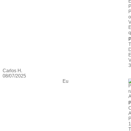
E
P
P
o
V
E
q
P
3
Carlos H.
08/07/2025
Eu
P
r
A
P
1