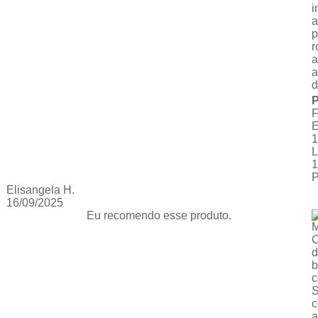
i
a
p
r
a
a
d
P
1
L
1
Elisangela H.
16/09/2025
Eu recomendo esse produto.
M
C
d
b
c
S
c
a