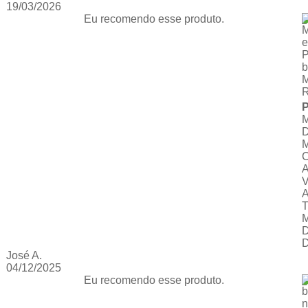
19/03/2026
Eu recomendo esse produto.
M
e
P
M
P
José A.
04/12/2025
Eu recomendo esse produto.