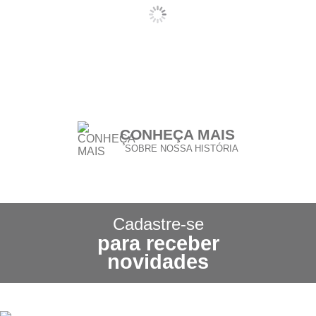
CONHEÇA MAIS
SOBRE NOSSA HISTÓRIA
CONHEÇA NOSSA
POLÍTICA DE FRETE GRÁTIS
Cadastre-se
para receber
3X SEM JUROS
novidades
NO CARTÃO DE CRÉDITO
5% DE DESCONTO