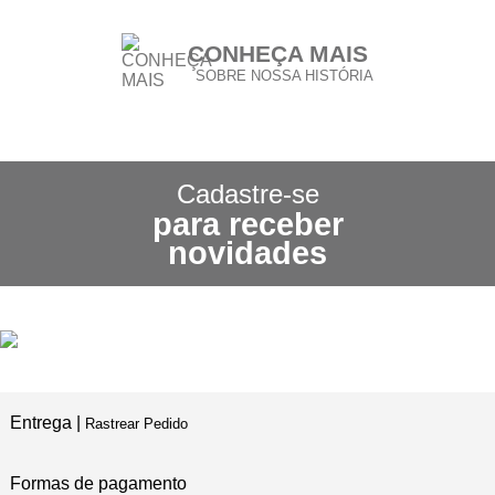
CONHEÇA MAIS
SOBRE NOSSA HISTÓRIA
CONHEÇA NOSSA
POLÍTICA DE FRETE GRÁTIS
Cadastre-se
para receber
3X SEM JUROS
novidades
NO CARTÃO DE CRÉDITO
5% DE DESCONTO
NO PIX E BOLETO
Entrega |
Rastrear Pedido
Formas de pagamento