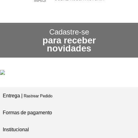
CONHEÇA NOSSA
POLÍTICA DE FRETE GRÁTIS
Cadastre-se
para receber
3X SEM JUROS
novidades
NO CARTÃO DE CRÉDITO
5% DE DESCONTO
NO PIX E BOLETO
Entrega |
Rastrear Pedido
Formas de pagamento
Institucional