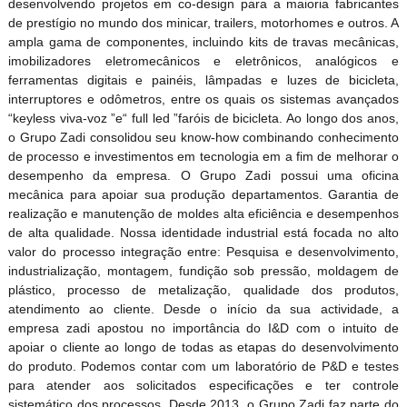
desenvolvendo projetos em co-design para a maioria fabricantes
de prestígio no mundo dos minicar, trailers, motorhomes e outros. A
ampla gama de componentes, incluindo kits de travas mecânicas,
imobilizadores eletromecânicos e eletrônicos, analógicos e
ferramentas digitais e painéis, lâmpadas e luzes de bicicleta,
interruptores e odômetros, entre os quais os sistemas avançados
“keyless viva-voz ”e“ full led ”faróis de bicicleta. Ao longo dos anos,
o Grupo Zadi consolidou seu know-how combinando conhecimento
de processo e investimentos em tecnologia em a fim de melhorar o
desempenho da empresa. O Grupo Zadi possui uma oficina
mecânica para apoiar sua produção departamentos. Garantia de
realização e manutenção de moldes alta eficiência e desempenhos
de alta qualidade. Nossa identidade industrial está focada no alto
valor do processo integração entre: Pesquisa e desenvolvimento,
industrialização, montagem, fundição sob pressão, moldagem de
plástico, processo de metalização, qualidade dos produtos,
atendimento ao cliente. Desde o início da sua actividade, a
empresa zadi apostou no importância do I&D com o intuito de
apoiar o cliente ao longo de todas as etapas do desenvolvimento
do produto. Podemos contar com um laboratório de P&D e testes
para atender aos solicitados especificações e ter controle
sistemático dos processos. Desde 2013, o Grupo Zadi faz parte do