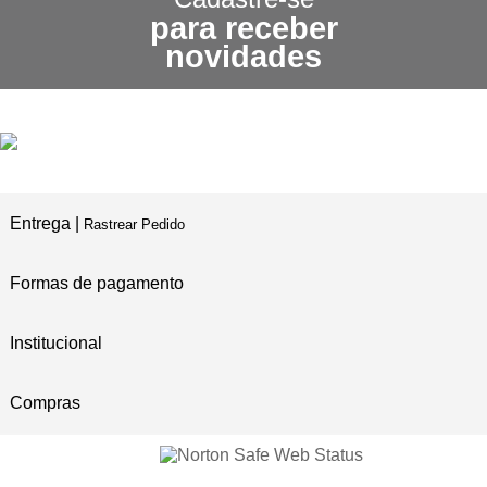
para receber
3X SEM JUROS
novidades
NO CARTÃO DE CRÉDITO
5% DE DESCONTO
NO PIX E BOLETO
Entrega |
Rastrear Pedido
Formas de pagamento
Institucional
Compras