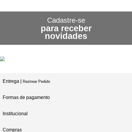
CONHEÇA NOSSA
POLÍTICA DE FRETE GRÁTIS
Cadastre-se
para receber
3X SEM JUROS
novidades
NO CARTÃO DE CRÉDITO
5% DE DESCONTO
NO PIX E BOLETO
Entrega |
Rastrear Pedido
Formas de pagamento
Institucional
Compras