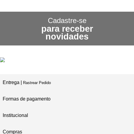
CONHEÇA NOSSA
POLÍTICA DE FRETE GRÁTIS
Cadastre-se
para receber
3X SEM JUROS
novidades
NO CARTÃO DE CRÉDITO
5% DE DESCONTO
NO PIX E BOLETO
Entrega |
Rastrear Pedido
Formas de pagamento
Institucional
Compras