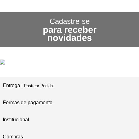
CONHEÇA NOSSA
POLÍTICA DE FRETE GRÁTIS
Cadastre-se
para receber
3X SEM JUROS
novidades
NO CARTÃO DE CRÉDITO
5% DE DESCONTO
NO PIX E BOLETO
Entrega |
Rastrear Pedido
Formas de pagamento
Institucional
Compras