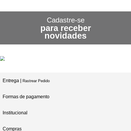
CONHEÇA NOSSA
POLÍTICA DE FRETE GRÁTIS
Cadastre-se
para receber
3X SEM JUROS
novidades
NO CARTÃO DE CRÉDITO
5% DE DESCONTO
NO PIX E BOLETO
Entrega |
Rastrear Pedido
Formas de pagamento
Institucional
Compras