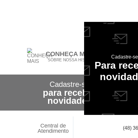
CONHEÇA MAIS
Cadastre-se
SOBRE NOSSA HISTÓRIA
Para rec
novida
Cadastre-se
para receber
novidades
Central de
(48) 3
Atendimento