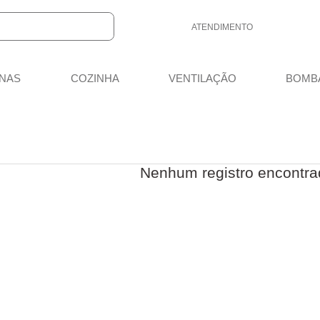
ATENDIMENTO
(48) 3658-3032
NAS
COZINHA
VENTILAÇÃO
BOMB
(48) 3658-3032
vendas@meutrailer.com.br
8:00 - 12:00 13:30 - 18:00
Nenhum registro encontra