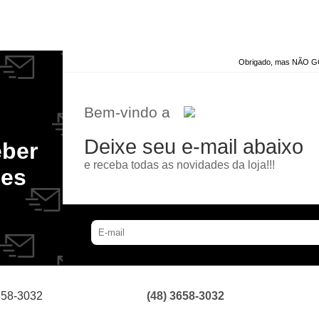
Obrigado, mas NÃO
Bem-vindo a
CONHEÇA NOSSA
3X SEM JU
POLÍTICA DE FRETE GRÁTIS
NO CARTÃO DE CR
Deixe seu e-mail abaixo
eber
e receba todas as novidades da loja!!!
des
(48) 3658-3032
658-3032