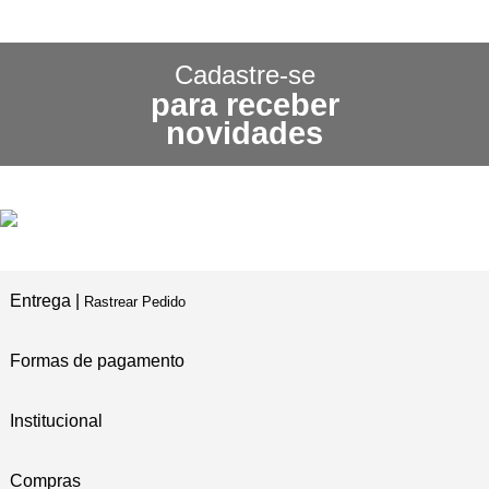
CONHEÇA NOSSA
POLÍTICA DE FRETE GRÁTIS
Cadastre-se
para receber
3X SEM JUROS
novidades
NO CARTÃO DE CRÉDITO
5% DE DESCONTO
NO PIX E BOLETO
Entrega |
Rastrear Pedido
Formas de pagamento
Institucional
Compras