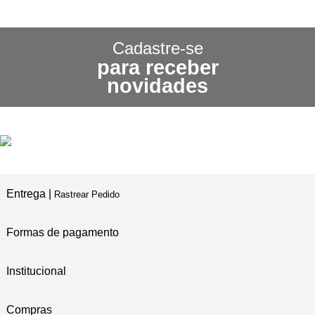
CONHEÇA NOSSA
POLÍTICA DE FRETE GRÁTIS
Cadastre-se
para receber
3X SEM JUROS
novidades
NO CARTÃO DE CRÉDITO
5% DE DESCONTO
NO PIX E BOLETO
Entrega |
Rastrear Pedido
Formas de pagamento
Institucional
Compras