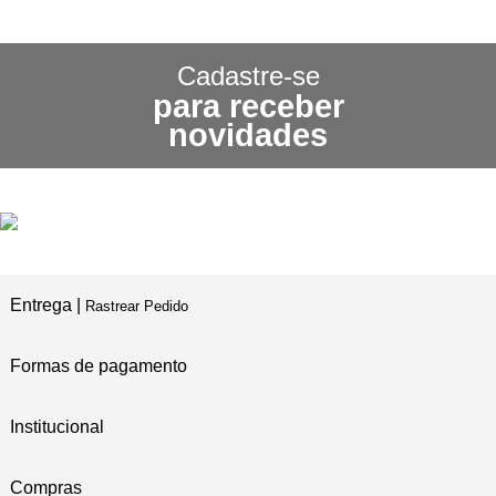
CONHEÇA NOSSA
POLÍTICA DE FRETE GRÁTIS
Cadastre-se
para receber
3X SEM JUROS
novidades
NO CARTÃO DE CRÉDITO
5% DE DESCONTO
NO PIX E BOLETO
Entrega |
Rastrear Pedido
Formas de pagamento
Institucional
Compras